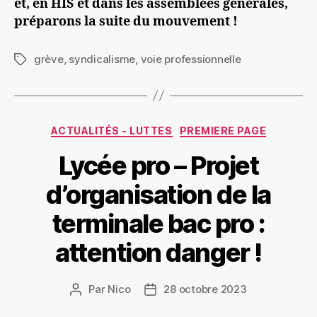
et, en HIS et dans les assemblées générales,
préparons la suite du mouvement !
grève
,
syndicalisme
,
voie professionnelle
Étiquettes
Catégories
ACTUALITÉS - LUTTES
PREMIERE PAGE
Lycée pro – Projet
d’organisation de la
terminale bac pro :
attention danger !
Par
Nico
28 octobre 2023
Auteur
Date
de
de