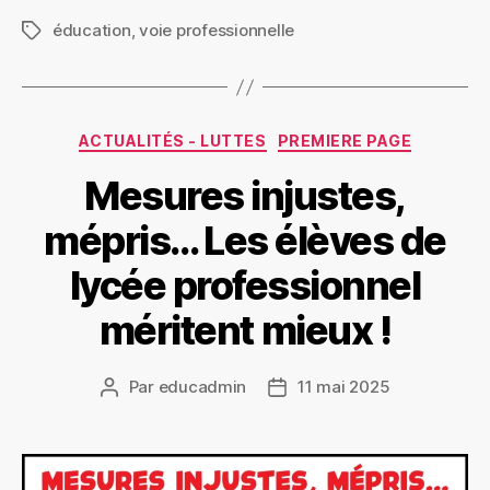
éducation
,
voie professionnelle
Étiquettes
Catégories
ACTUALITÉS - LUTTES
PREMIERE PAGE
Mesures injustes,
mépris… Les élèves de
lycée professionnel
méritent mieux !
Par
educadmin
11 mai 2025
Auteur
Date
de
de
l’article
l’article