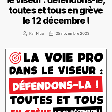
le viseur : défendons-le,
toutes et tous en grève
le 12 décembre !
Par
Nico
25 novembre 2023
Auteur
Date
de
de
l’article
l’article