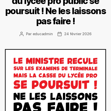
du lycée pro public se
poursuit ! Ne les laissons
pas faire !
Par
educadmin
24 février 2026
Auteur
Date
de
de
l’article
l’article