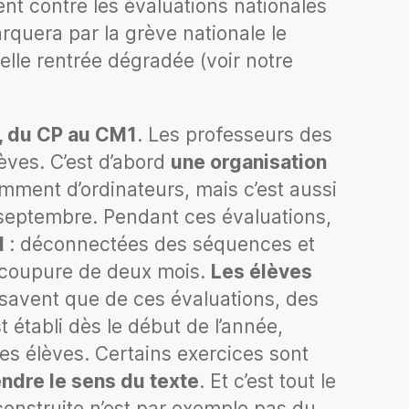
t contre les évaluations nationales
arquera par la grève nationale le
lle rentrée dégradée (voir notre
x, du CP au CM1
. Les professeurs des
èves. C’est d’abord
une organisation
amment d’ordinateurs, mais c’est aussi
 septembre. Pendant ces évaluations,
l
: déconnectées des séquences et
e coupure de deux mois.
Les élèves
es savent que de ces évaluations, des
t établi dès le début de l’année,
les élèves. Certains exercices sont
endre le sens du texte
. Et c’est tout le
 construite n’est par exemple pas du