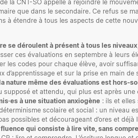
de la CNT-SO appelle à rejoindre le mouvemen
rimaire que dans le secondaire. Ce refus se m
 à étendre à tous les aspects de cette nouve
re se déroulent à présent à tous les niveau
asser ces évaluations en septembre à leurs él
trer les codes pour chaque élève, avoir suffis
x d’apprentissage et sur la prise en main de
 la nature même des évaluations est hors-so
au supposé et attendu, qui plus est après un
mis·es à une situation anxiogène
: ils et ell
déterminisme scolaire et social : un niveau es
pas possibles et décourageant d’ores et déjà 
 fluence qui consiste à lire vite, sans compr
CP : lire et comprendre. L’écriture longue et