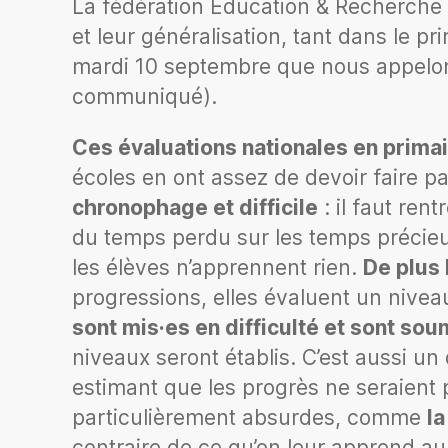
La fédération Education & Recherche 
et leur généralisation, tant dans le p
mardi 10 septembre que nous appelons
communiqué).
Ces évaluations nationales en primai
écoles en ont assez de devoir faire p
chronophage et difficile
: il faut ren
du temps perdu sur les temps précieu
les élèves n’apprennent rien.
De plus
progressions, elles évaluent un nive
sont mis·es en difficulté et sont sou
niveaux seront établis. C’est aussi un 
estimant que les progrès ne seraient 
particulièrement absurdes, comme
la
contraire de ce qu’on leur apprend au 