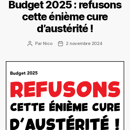
Budget 2025 : refusons
cette énième cure
d’austérité !
Par
Nico
2 novembre 2024
Auteur
Date
de
de
l’article
l’article