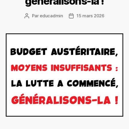
généralisons-la !
Par
educadmin
15 mars 2026
Auteur
Date
de
de
l’article
l’article