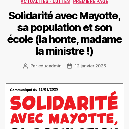
Catégories
ACTUALITÉS - LUTTES
PREMIERE PAGE
Solidarité avec Mayotte,
sa population et son
école (la honte, madame
la ministre !)
Par
educadmin
12 janvier 2025
Auteur
Date
de
de
l’article
l’article