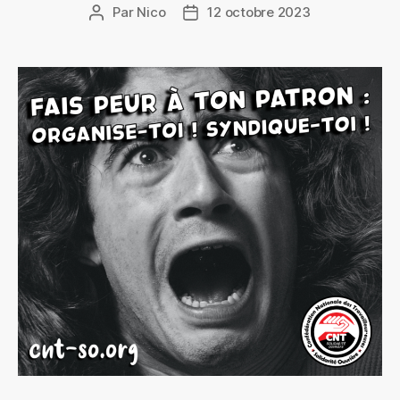
Par
Nico
12 octobre 2023
Auteur
Date
de
de
l’article
l’article