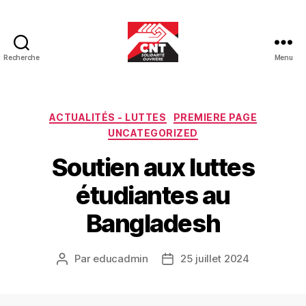
Recherche
Menu
CNT-
SO
Educ
Catégories
ACTUALITÉS - LUTTES
PREMIERE PAGE
UNCATEGORIZED
Soutien aux luttes
étudiantes au
Bangladesh
Par
educadmin
25 juillet 2024
Auteur
Date
de
de
l’article
l’article