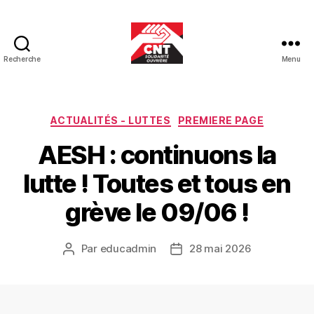
Recherche
Menu
CNT-
SO
Educ
Catégories
ACTUALITÉS - LUTTES
PREMIERE PAGE
AESH : continuons la
lutte ! Toutes et tous en
grève le 09/06 !
Par
educadmin
28 mai 2026
Auteur
Date
de
de
l’article
l’article