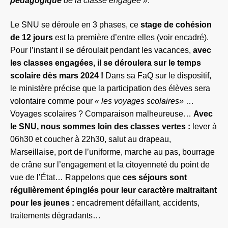
pédagogique
de la classe engagée »
.
Le
SNU
se déroule en 3 phases, ce
stage de cohésion
de 12 jours
est la première d’entre elles
(voir encadré)
.
Pour l’instant il se déroulait
pendant les vacances
,
avec
les classes engagées, il se déroulera sur le temps
scolaire
dès mars 2024
!
Dans
sa FaQ sur le dispositif,
le ministère précise que la participation des élèves sera
volontaire comme pour
«
l
es voyages scolaires»
…
Voyages scolaires ? Comparaison malheureuse…
Avec
le SNU, nous sommes loin des classes vertes :
lever à
06h30 et coucher à 22h30, salut au drapeau,
Marseillaise, port de l’uniforme, marche au pas, bourrage
de crâne sur l’engagement et la citoyenneté du point de
vue de l’État…
Rappelons que
ces séjours sont
régulièrement épinglés pour leur caractère maltraitant
pour les jeunes :
encadrement défaillant, accidents,
traitements dégradants…