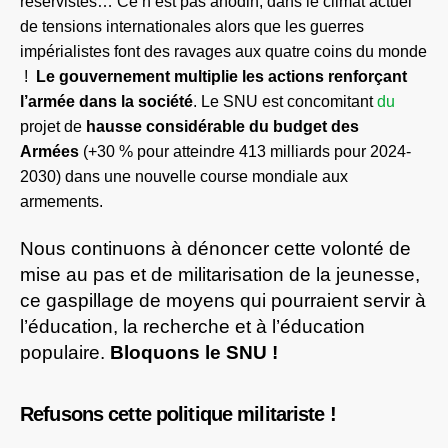
réservistes…
Ce n’est pas anodin,
dans le climat actuel
de tensions internationales
a
lors que les guerres
impérialistes font des ravages aux quatre coins du mond
e
!
L
e gouvernement multiplie les actions renforçant
l’armée dans la société
. Le SNU est concomitant
du
projet de
hausse considérable du budget des
Armées
(+30 % pour atteindre 413 milliards pour 2024-
2030) dans une nouvelle course mondiale aux
armements.
Nous continuons à dénoncer cette volonté de
mise au pas
et de militarisation
de la jeunesse,
ce gaspillage de moyens qui pourraient servir à
l’éducation, la recherche et à l’éducation
populaire.
Bloquons le SNU !
Refusons cette politique militariste !