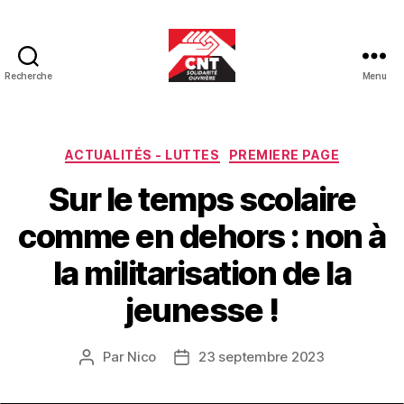
Recherche
Menu
CNT-
SO
Educ
Catégories
ACTUALITÉS - LUTTES
PREMIERE PAGE
Sur le temps scolaire
comme en dehors : non à
la militarisation de la
jeunesse !
Par
Nico
23 septembre 2023
Auteur
Date
de
de
l’article
l’article