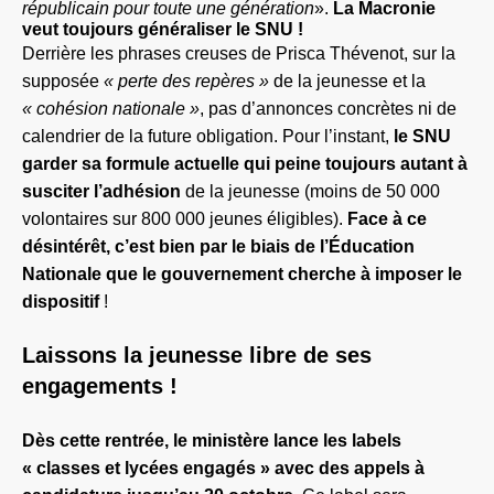
républicain pour toute une génération
».
L
a
Macronie
veut toujours généraliser le SNU !
Derrière les phrases creuses de
Prisca Thévenot,
sur l
a
supposée
« perte des repères »
de la jeunesse
et la
« cohésion nationale »
, pas d’annonces concrètes ni de
calendrier de la future obligation. Pour l’instant,
le SNU
garder sa formule actuelle
qui peine toujours autant à
susciter l’adhésion
de la jeunesse (moins de 50 000
volontaires
sur 800 000 jeunes éligibles
).
Face à ce
désintérêt, c’est bien par le biais de l’Éducation
Nationale que le gouvernement cherche à imposer le
dispositif
!
L
aissons la jeunesse libre de ses
engagements !
D
ès cette rentrée, le ministère lance les labels
« classes et lycées engagés » avec des appels à