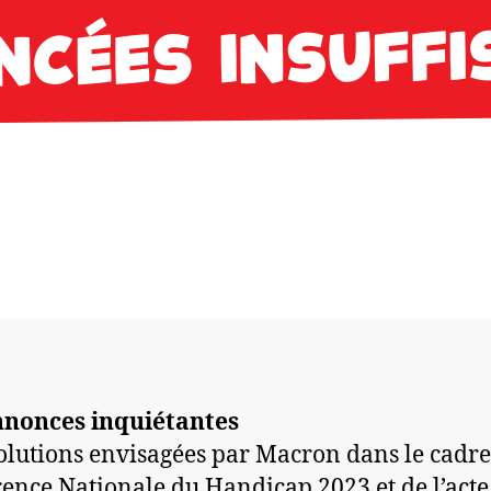
nnonces inquiétantes
olutions envisagées par Macron dans le cadre
ence Nationale du Handicap 2023 et de l’acte