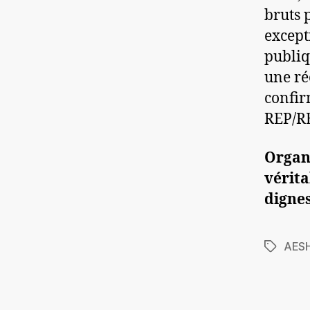
bruts 
except
publiq
une ré
confir
REP/R
Organ
vérita
dignes
AES
Étiquett