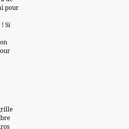
ni pour
! Si
ron
pour
rille
bre
uros