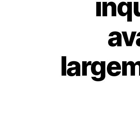
inq
av
largem