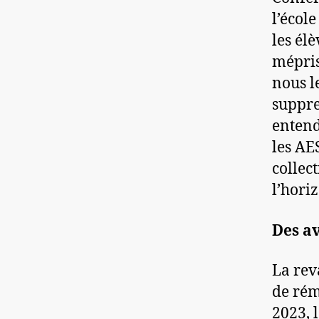
l’écol
les él
mépris
nous l
suppre
entend
les AE
collec
l’horiz
Des a
La rev
de rém
2023, 