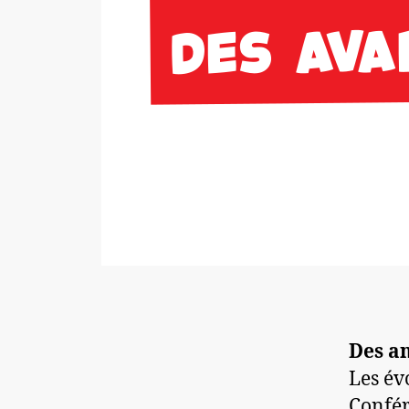
Des a
Les év
Confér