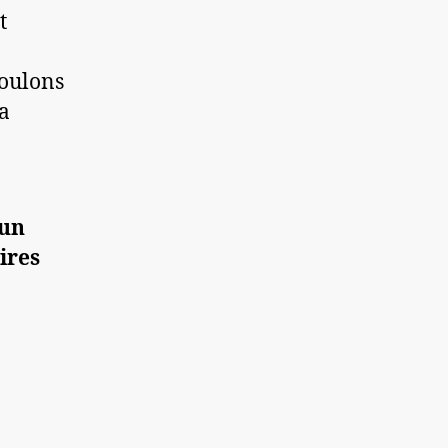
t
voulons
 a
 un
ires