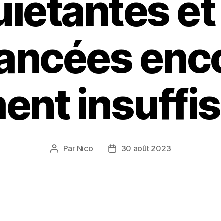
uiétantes et
ancées enc
ent insuffis
Par
Nico
30 août 2023
Auteur
Date
de
de
l’article
l’article